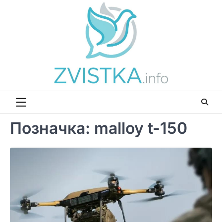
Перейти
до
вмісту
Позначка:
malloy t-150