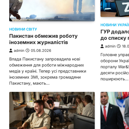
НОВИНИ УКРАЇ
НОВИНИ СВІТУ
ГУР додало
Пакистан обмежив роботу
до списку 
іноземних журналістів
admin
18.
admin
05.08.2026
Головне управ
Влада Пакистану запровадила нові
оборони Украї
обмеження для роботи міжнародних
порталу War&
медіа у країні. Тепер усі представники
десяти російсь
іноземних ЗМІ, зокрема громадяни
поширюють…
Пакистану, мають…