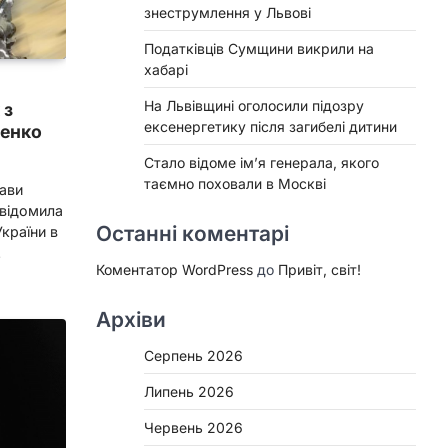
знеструмлення у Львові
Податківців Сумщини викрили на
хабарі
На Львівщині оголосили підозру
 з
ексенергетику після загибелі дитини
менко
Стало відоме ім’я генерала, якого
таємно поховали в Москві
тави
відомила
Останні коментарі
України в
…
Коментатор WordPress
до
Привіт, світ!
Архіви
Серпень 2026
Липень 2026
Червень 2026