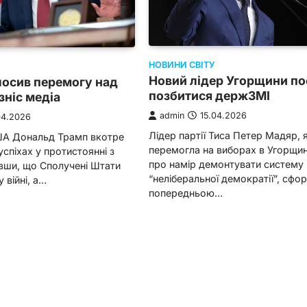
НОВИНИ СВІТУ
Новий лідер Угорщини по
лосив перемогу над
позбитися держЗМІ
зніс медіа
admin
15.04.2026
04.2026
Лідер партії Тиса Петер Мадяр, 
А Дональд Трамп вкотре
перемогла на виборах в Угорщин
успіхах у протистоянні з
про намір демонтувати систему
вши, що Сполучені Штати
“неліберальної демократії”, сф
 війні, а…
попередньою…