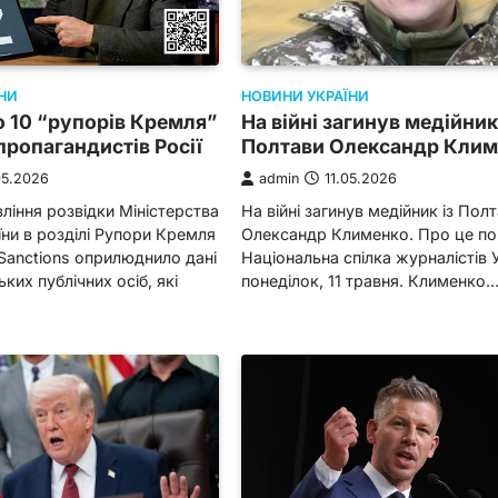
НИ
НОВИНИ УКРАЇНИ
 10 “рупорів Кремля”
На війні загинув медійник
пропагандистів Росії
Полтави Олександр Кли
05.2026
admin
11.05.2026
ління розвідки Міністерства
На війні загинув медійник із Пол
ни в розділі Рупори Кремля
Олександр Клименко. Про це по
Sanctions оприлюднило дані
Національна спілка журналістів 
ких публічних осіб, які
понеділок, 11 травня. Клименко