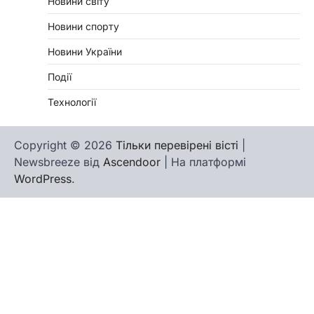
Новини світу
Новини спорту
Новини України
Події
Технології
Copyright © 2026
Тільки перевірені вісті
|
Newsbreeze від
Ascendoor
| На платформі
WordPress
.