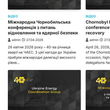
ВІДЕО
ВІДЕО
Міжнародна Чорнобильська
Chornobyl I
конференція з питань
conference 
відновлення та ядерної безпеки
recovery
admin
27.04.2026
admin
27.
26 квітня 2026 року – 40-ва річниця
April 26, 2026
аварії на ЧАЕС. З цієї нагоди до України
of the Chornob
прибули міжнародні делегації високого
occasion, high-
рівня…
delegations ha