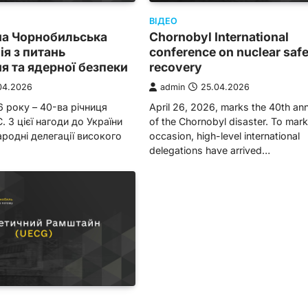
ВІДЕО
а Чорнобильська
Chornobyl International
я з питань
conference on nuclear saf
я та ядерної безпеки
recovery
04.2026
admin
25.04.2026
6 року – 40-ва річниця
April 26, 2026, marks the 40th an
. З цієї нагоди до України
of the Chornobyl disaster. To mark
родні делегації високого
occasion, high-level international
delegations have arrived…