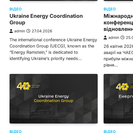
ВІДЕО
ВІДЕО
Ukraine Energy Coordination
Міжнародн
Group
конференці
відновленн
admin
27.04.2026
admin
25.
The international conference Ukraine Energy
Coordination Group (UECG), known as the
26 квітня 202
“Energy Ramstein,” is dedicated to
аварії на ЧАЕС
identifying Ukraine’s priority needs…
прибули міжна
рівня…
ВІДЕО
ВІДЕО