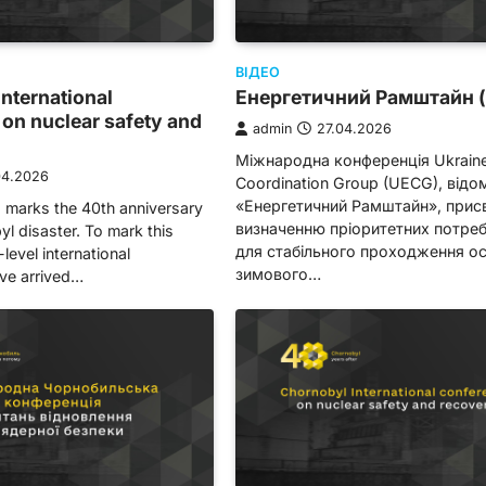
ВІДЕО
nternational
Енергетичний Рамштайн 
on nuclear safety and
admin
27.04.2026
Міжнародна конференція Ukrain
04.2026
Coordination Group (UECG), відо
«Енергетичний Рамштайн», прис
, marks the 40th anniversary
визначенню пріоритетних потреб
yl disaster. To mark this
для стабільного проходження ос
level international
зимового…
ve arrived…