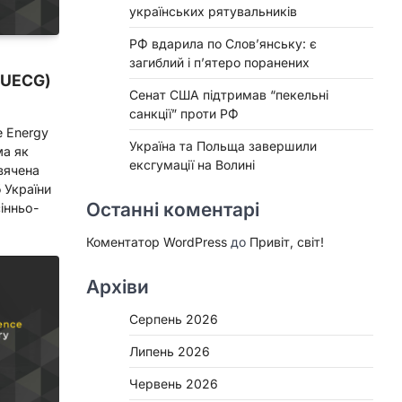
українських рятувальників
РФ вдарила по Слов’янську: є
загиблий і п’ятеро поранених
(UECG)
Сенат США підтримав “пекельні
санкції” проти РФ
e Energy
Україна та Польща завершили
ма як
ексгумації на Волині
вячена
 України
Останні коментарі
інньо-
Коментатор WordPress
до
Привіт, світ!
Архіви
Серпень 2026
Липень 2026
Червень 2026