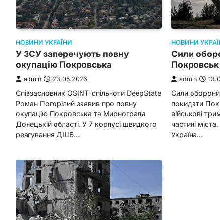
НОВИНИ УКРАЇНИ
НОВИНИ УКРАЇ
У ЗСУ заперечують повну
Сили обор
окупацію Покровська
Покровськ 
admin
23.05.2026
admin
13.
Співзасновник OSINT-спільноти DeepState
Сили оборони
Роман Погорілий заявив про повну
покидати Покр
окупацію Покровська та Мирнограда
військові трим
Донецькій області. У 7 корпусі швидкого
частині міста
реагування ДШВ…
Україна…