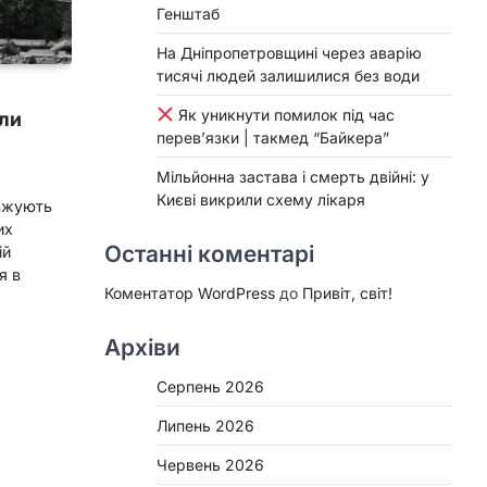
Генштаб
На Дніпропетровщині через аварію
тисячі людей залишилися без води
Як уникнути помилок під час
или
перев’язки | такмед “Байкера”
Мільйонна застава і смерть двійні: у
Києві викрили схему лікаря
овжують
их
Останні коментарі
ій
я в
Коментатор WordPress
до
Привіт, світ!
Архіви
Серпень 2026
Липень 2026
Червень 2026