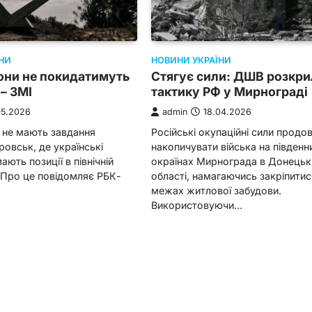
НОВИНИ УКРАЇНИ
НИ
Стягує сили: ДШВ розкр
они не покидатимуть
тактику РФ у Мирнограді
– ЗМІ
admin
18.04.2026
05.2026
Російські окупаційні сили прод
 не мають завдання
накопичувати війська на південн
овськ, де українські
окраїнах Мирнограда в Донецьк
ають позиції в північній
області, намагаючись закріпитис
. Про це повідомляє РБК-
межах житлової забудови.
Використовуючи…