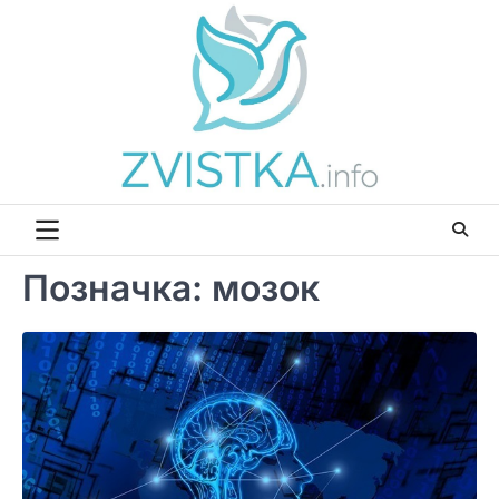
Перейти
до
вмісту
Позначка:
мозок