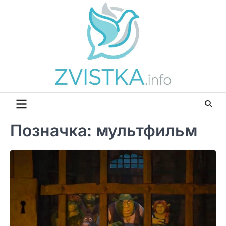
Перейти
до
вмісту
Позначка:
мультфильм