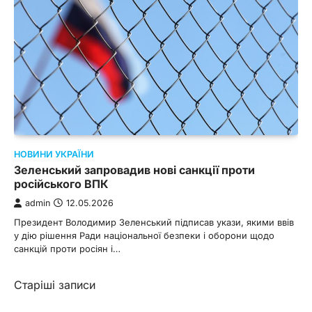
НОВИНИ УКРАЇНИ
Зеленський запровадив нові санкції проти
російського ВПК
admin
12.05.2026
Президент Володимир Зеленський підписав укази, якими ввів
у дію рішення Ради національної безпеки і оборони щодо
санкцій проти росіян і…
Навігація
Старіші записи
за