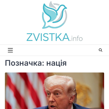
Перейти
до
вмісту
Позначка:
нація