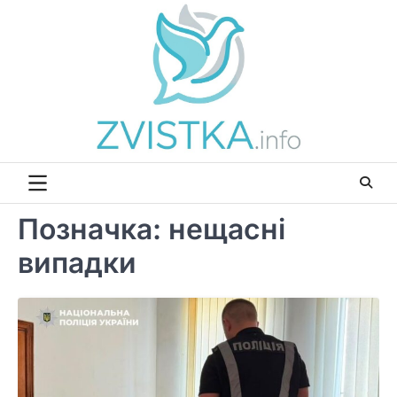
Перейти
до
вмісту
Позначка:
нещасні
випадки