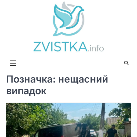
Перейти
до
вмісту
Позначка:
нещасний
випадок