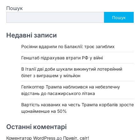
за
Пошук
записами
Пошук
Недавні записи
Росіяни вдарили по Балаклії: троє загиблих
Генштаб підрахував втрати РФ у війні
В Італії дві доби шукали викинутий лотерейний
білет з виграшем у мільйон
Гелікоптер Трампа наблизився на небезпечну
відстань до пасажирського літака
Вартість названих на честь Трампа корбалів зросте
щонайменше на 50%
Останні коментарі
Коментатор WordPress
до
Привіт, світ!