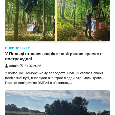
НОВИНИ СВІТУ
У Польщі сталася аварія з повітряною кулею: є
постраждалі
admin
31.07.2026
У Куявсько-Поморському воєводстві Польщі сталася аварія
повітряної кулі, внаслідок якої троє людей отримали травми.
Про це повідомляє RMF24 в п’ятницю,…