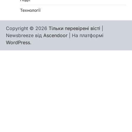
Технології
Copyright © 2026
Тільки перевірені вісті
|
Newsbreeze від
Ascendoor
| На платформі
WordPress
.