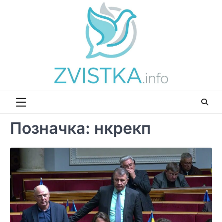
Перейти
до
вмісту
Позначка:
нкрекп