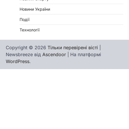
Новини України
Події
Технології
Copyright © 2026
Тільки перевірені вісті
|
Newsbreeze від
Ascendoor
| На платформі
WordPress
.