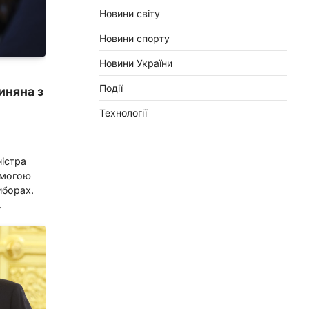
Новини світу
Новини спорту
Новини України
Події
иняна з
Технології
ністра
емогою
иборах.
…