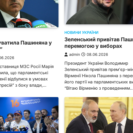
НОВИНИ УКРАЇНИ
Зеленський привітав Паш
уватила Пашиняна у
перемогою у виборах
”
admin
08.06.2026
06.2026
Президент України Володимир
ставниця МЗС Росії Марія
Зеленський привітав прем’єр-мі
вила, що парламентські
Вірменії Нікола Пашиняна з пер
енії відбулися в умовах
його партії на парламентських в
ресій” з боку влади,…
“Вітаю Вірменію з проведенням