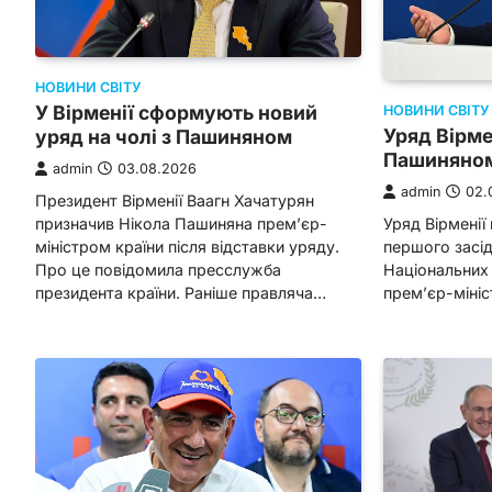
НОВИНИ СВІТУ
У Вірменії сформують новий
НОВИНИ СВІТУ
Уряд Вірмен
уряд на чолі з Пашиняном
Пашиняном
admin
03.08.2026
admin
02.
Президент Вірменії Ваагн Хачатурян
Уряд Вірменії
призначив Нікола Пашиняна прем’єр-
першого засі
міністром країни після відставки уряду.
Національних 
Про це повідомила пресслужба
прем’єр-мініс
президента країни. Раніше правляча…