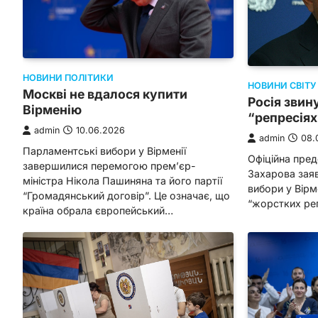
НОВИНИ ПОЛІТИКИ
НОВИНИ СВІТУ
Москві не вдалося купити
Росія звин
Вірменію
“репресіях
admin
10.06.2026
admin
08.
Парламентські вибори у Вірменії
Офіційна пред
завершилися перемогою прем’єр-
Захарова зая
міністра Нікола Пашиняна та його партії
вибори у Вірм
“Громадянський договір”. Це означає, що
“жорстких реп
країна обрала європейський…