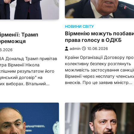
НОВИНИ СВІТУ
Вірменію можуть позбав
ірменії: Трамп
права голосу в ОДКБ
переможця
admin
10.06.2026
06.2026
Країни Організації Договору про
А Дональд Трамп привітав
колективну безпеку розглянуть
тра Вірменії Нікола
можливість застосування санкці
спішним результатом його
Вірменії через несплату членськ
дянський договір” на
внесків. Про це заявив міністр…
их виборах. Вітальний…