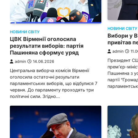
НОВИНИ СВІТУ
НОВИНИ СВІТУ
Вибори у В
ЦВК Вірменії оголосила
привітав 
результати виборів: партія
admin
11.
Пашиняна сформує уряд
Президент СШ
admin
14.06.2026
прем’єр-мініс
Центральна виборча комісія Вірменії
Пашиняна з у
оголосила остаточні результати
партії “Грома
парламентських виборів, що відбулися 7
парламентськ
червня. До парламенту проходять три
політичні сили. Згідно…