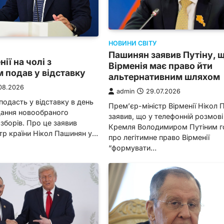
НОВИНИ СВІТУ
Пашинян заявив Путіну, 
ії на чолі з
Вірменія має право йти
 подав у відставку
альтернативним шляхом
08.2026
admin
29.07.2026
 подасть у відставку в день
Прем’єр-міністр Вірменії Нікол
дання новообраного
заявив, що у телефонній розмові
зборів. Про це заявив
Кремля Володимиром Путіним г
тр країни Нікол Пашинян у…
про легітимне право Вірменії
“формувати…