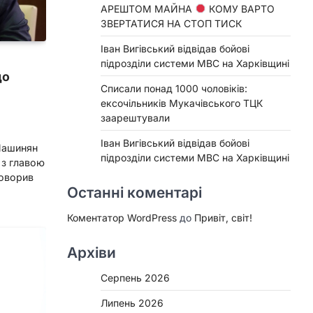
АРЕШТОМ МАЙНА
КОМУ ВАРТО
ЗВЕРТАТИСЯ НА СТОП ТИСК
Іван Вигівський відвідав бойові
підрозділи системи МВС на Харківщині
що
Списали понад 1000 чоловіків:
ексочільників Мукачівського ТЦК
заарештували
Іван Вигівський відвідав бойові
 Пашинян
підрозділи системи МВС на Харківщині
 з главою
оворив
Останні коментарі
Коментатор WordPress
до
Привіт, світ!
Архіви
Серпень 2026
Липень 2026