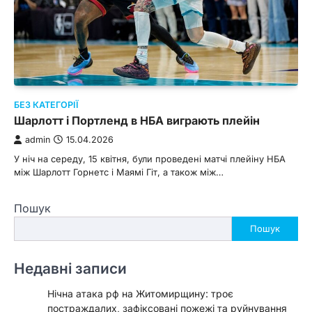
БЕЗ КАТЕГОРІЇ
Шарлотт і Портленд в НБА виграють плейін
admin
15.04.2026
У ніч на середу, 15 квітня, були проведені матчі плейіну НБА
між Шарлотт Горнетс і Маямі Гіт, а також між…
Пошук
Пошук
Недавні записи
Нічна атака рф на Житомирщину: троє
постраждалих, зафіксовані пожежі та руйнування