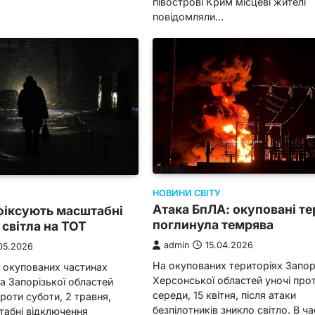
півострові Крим місцеві жителі
повідомляли…
НОВИНИ СВІТУ
Атака БпЛА: окуповані те
фіксують масштабні
поглинула темрява
світла на ТОТ
admin
15.04.2026
05.2026
На окупованих територіях Запорі
 окупованих частинах
Херсонської областей уночі про
а Запорізької областей
середи, 15 квітня, після атаки
проти суботи, 2 травня,
безпілотників зникло світло. В ча
табні відключення