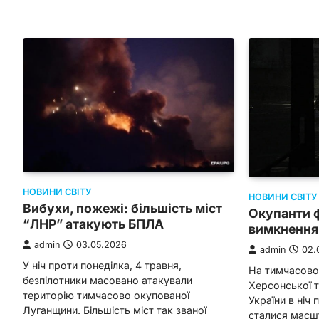
НОВИНИ СВІТУ
НОВИНИ СВІТУ
Вибухи, пожежі: більшість міст
Окупанти 
“ЛНР” атакують БПЛА
вимкнення 
admin
03.05.2026
admin
02.
У ніч проти понеділка, 4 травня,
На тимчасово
безпілотники масовано атакували
Херсонської т
територію тимчасово окупованої
України в ніч 
Луганщини. Більшість міст так званої
сталися масш