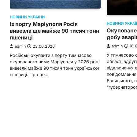
НОВИНИ УКРАЇНИ
Із порту Маріуполя Росія
НОВИНИ УКРАЇ
Окуповане
вивезла ще майже 90 тисяч тонн
добу авар
пшениці
admin
18.
admin
23.06.2026
У тимчасово о
Російські окупанти з порту тимчасово
області вдруг
окупованого ними Маріуполя у 2026 році
відключення е
вивезли майже 90 тисяч тонн української
повідомлення
пшениці. Про це…
Балицького, 
“губернаторо