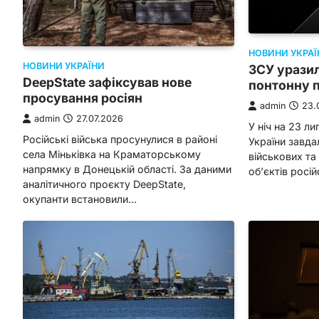
НОВИНИ УКРАЇ
НОВИНИ УКРАЇНИ
ЗСУ уразил
DeepState зафіксував нове
понтонну 
просування росіян
admin
23.
admin
27.07.2026
У ніч на 23 л
Російські війська просунулися в районі
України завда
села Міньківка на Краматорському
військових та
напрямку в Донецькій області. За даними
об’єктів росі
аналітичного проєкту DeepState,
окупанти встановили…