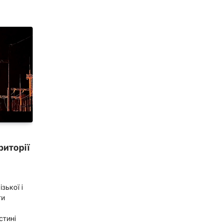
риторії
зької і
ти
стині