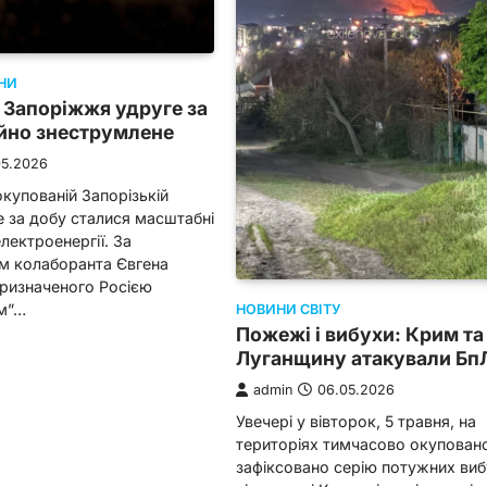
НИ
 Запоріжжя удруге за
ійно знеструмлене
05.2026
купованій Запорізькій
е за добу сталися масштабні
лектроенергії. За
м колаборанта Євгена
призначеного Росією
м”…
НОВИНИ СВІТУ
Пожежі і вибухи: Крим та
Луганщину атакували Бп
admin
06.05.2026
Увечері у вівторок, 5 травня, на
територіях тимчасово окуповано
зафіксовано серію потужних виб