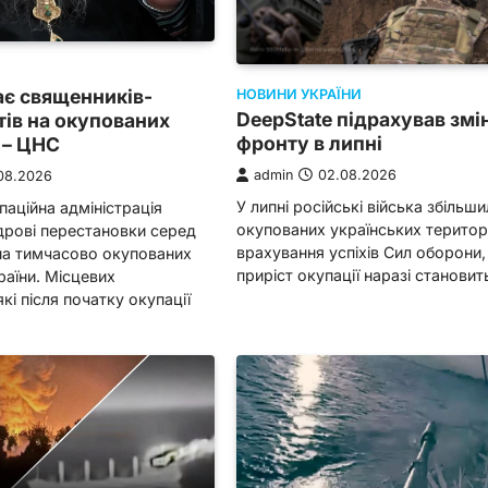
ає священників-
НОВИНИ УКРАЇНИ
DeepState підрахував змін
ів на окупованих
фронту в липні
 – ЦНС
admin
02.08.2026
08.2026
У липні російські війська збільш
паційна адміністрація
окупованих українських територі
дрові перестановки серед
врахування успіхів Сил оборони,
на тимчасово окупованих
приріст окупації наразі станови
раїни. Місцевих
кі після початку окупації