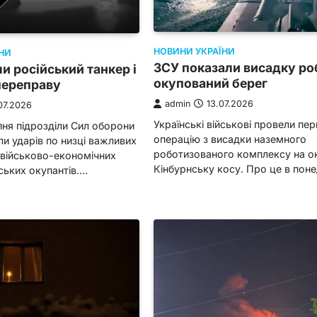
НОВИНИ УКРАЇНИ
НИ
ЗСУ показали висадку ро
и російський танкер і
окупований берег
переправу
admin
13.07.2026
07.2026
Українські військові провели пер
ипня підрозділи Сил оборони
операцію з висадки наземного
ли ударів по низці важливих
роботизованого комплексу на о
 військово-економічних
Кінбурнську косу. Про це в пон
йських окупантів.…