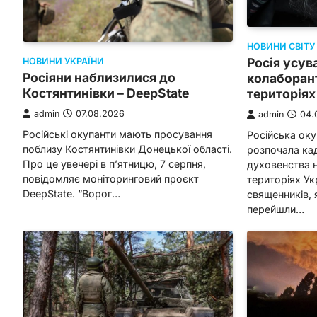
НОВИНИ СВІТУ
Росія усув
НОВИНИ УКРАЇНИ
Росіяни наблизилися до
колаборант
Костянтинівки – DeepState
територіях
admin
07.08.2026
admin
04.
Російські окупанти мають просування
Російська оку
поблизу Костянтинівки Донецької області.
розпочала ка
Про це увечері в п’ятницю, 7 серпня,
духовенства 
повідомляє моніторинговий проєкт
територіях Ук
DeepState. “Ворог…
священників, я
перейшли…