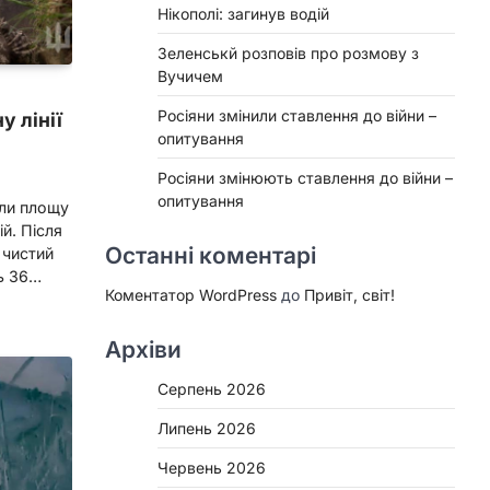
Нікополі: загинув водій
Зеленськй розповів про розмову з
Вучичем
Росіяни змінили ставлення до війни –
у лінії
опитування
Росіяни змінюють ставлення до війни –
опитування
или площу
й. Після
Останні коментарі
 чистий
ть 36…
Коментатор WordPress
до
Привіт, світ!
Архіви
Серпень 2026
Липень 2026
Червень 2026