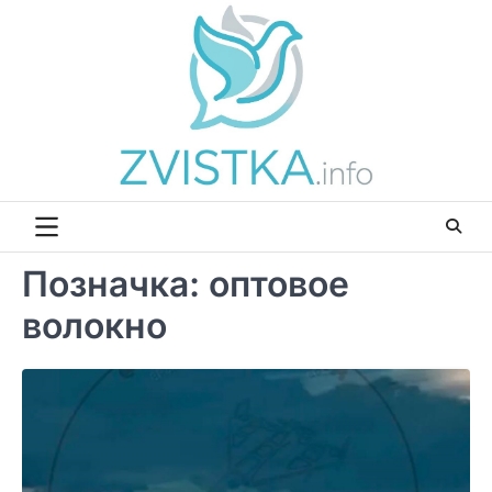
Перейти
до
вмісту
Позначка:
оптовое
волокно