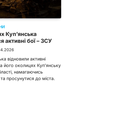
НИ
х Куп’янська
я активні бої – ЗСУ
04.2026
ька відновили активні
на його околицях Куп’янську
бласті, намагаючись
 та просунутися до міста.