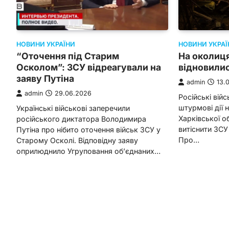
НОВИНИ УКРАЇ
НОВИНИ УКРАЇНИ
На околиця
“Оточення під Старим
відновилис
Осколом”: ЗСУ відреагували на
заяву Путіна
admin
13.
admin
29.06.2026
Російські війс
штурмові дії 
Українські військові заперечили
Харківської о
російського диктатора Володимира
витіснити ЗСУ
Путіна про нібито оточення військ ЗСУ у
Про…
Старому Осколі. Відповідну заяву
оприлюднило Угруповання об’єднаних…