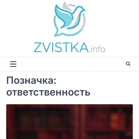
Перейти
до
вмісту
Позначка:
ответственность