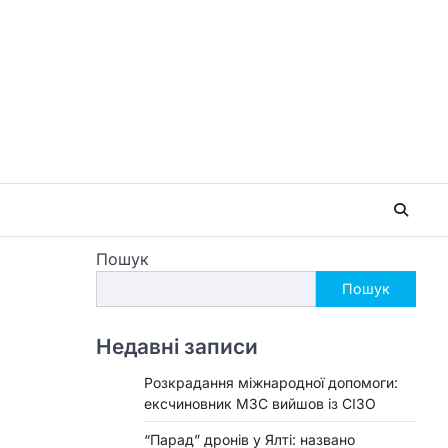
Пошук
Пошук
Недавні записи
Розкрадання міжнародної допомоги:
ексчиновник МЗС вийшов із СІЗО
“Парад” дронів у Ялті: названо