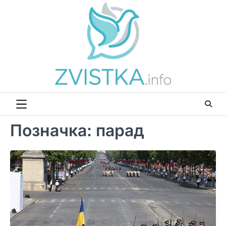
Перейти
до
вмісту
Позначка:
парад