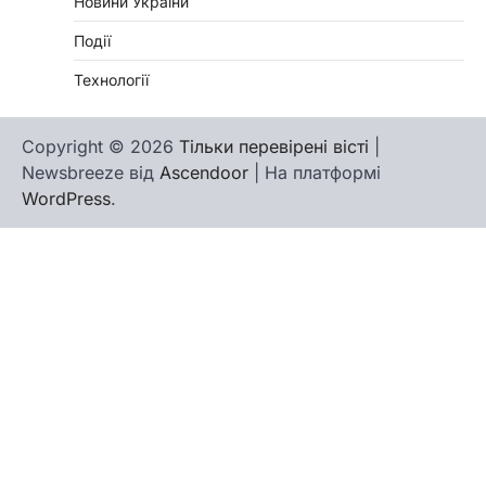
Новини України
Події
Технології
Copyright © 2026
Тільки перевірені вісті
|
Newsbreeze від
Ascendoor
| На платформі
WordPress
.