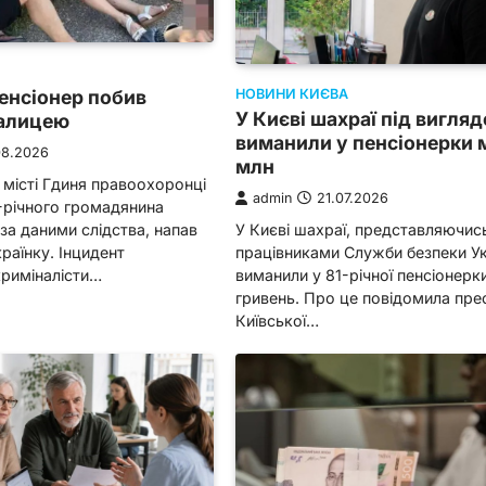
енсіонер побив
НОВИНИ КИЄВА
У Києві шахраї під вигля
палицею
виманили у пенсіонерки 
08.2026
млн
місті Гдиня правоохоронці
admin
21.07.2026
-річного громадянина
 за даними слідства, напав
У Києві шахраї, представляючис
країнку. Інцидент
працівниками Служби безпеки Ук
криміналісти…
виманили у 81-річної пенсіонерк
гривень. Про це повідомила пр
Київської…