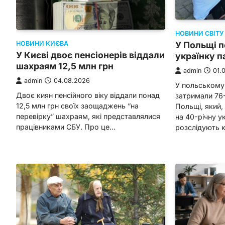
НОВИНИ СВІТУ
У Польщі п
НОВИНИ КИЄВА
У Києві двоє пенсіонерів віддали
українку 
шахраям 12,5 млн грн
admin
01.
admin
04.08.2026
У польському 
Двоє киян пенсійного віку віддали понад
затримали 76
12,5 млн грн своїх заощаджень “на
Польщі, який,
перевірку” шахраям, які представлялися
на 40-річну у
працівниками СБУ. Про це…
розслідують 