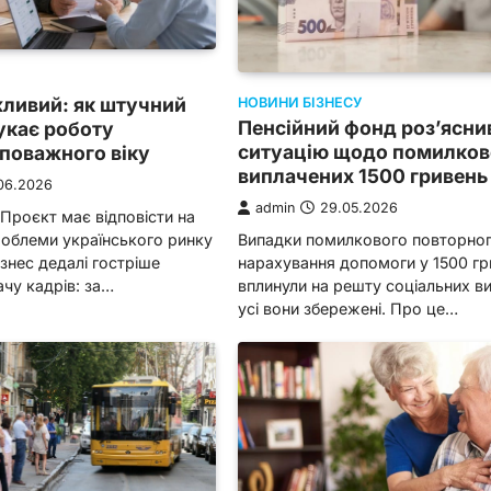
жливий: як штучний
НОВИНИ БІЗНЕСУ
Пенсійний фонд роз’ясни
укає роботу
ситуацію щодо помилков
поважного віку
виплачених 1500 гривень
06.2026
admin
29.05.2026
 Проєкт має відповісти на
Випадки помилкового повторно
роблеми українського ринку
нарахування допомоги у 1500 гр
ізнес дедалі гостріше
вплинули на решту соціальних ви
ачу кадрів: за…
усі вони збережені. Про це…