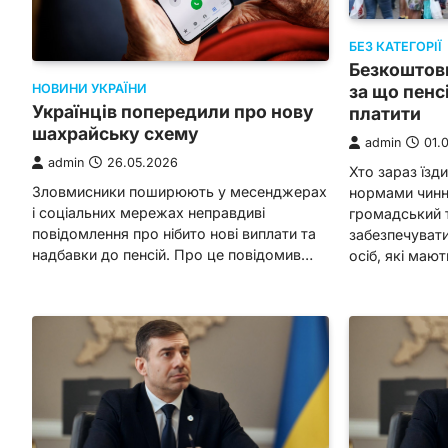
БЕЗ КАТЕГОРІЇ
Безкоштовн
за що пенс
НОВИНИ УКРАЇНИ
Українців попередили про нову
платити
шахрайську схему
admin
01.
admin
26.05.2026
Хто зараз їзд
Зловмисники поширюють у месенджерах
нормами чинн
і соціальних мережах неправдиві
громадський 
повідомлення про нібито нові виплати та
забезпечуват
надбавки до пенсій. Про це повідомив…
осіб, які маю