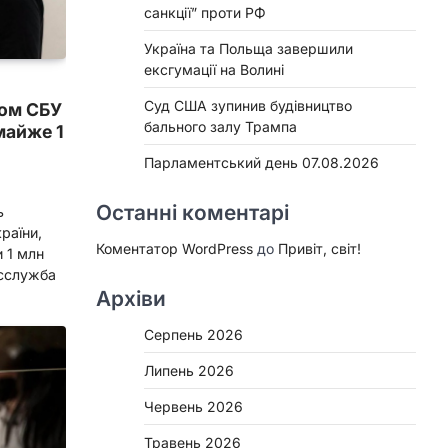
санкції” проти РФ
Україна та Польща завершили
ексгумації на Волині
Суд США зупинив будівництво
дом СБУ
бального залу Трампа
майже 1
Парламентський день 07.08.2026
Останні коментарі
ь
раїни,
Коментатор WordPress
до
Привіт, світ!
и 1 млн
есслужба
Архіви
Серпень 2026
Липень 2026
Червень 2026
Травень 2026