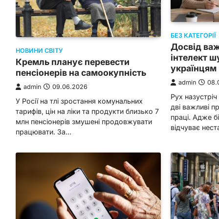
БЕЗ КАТЕГОРІЇ
Досвід ва
НОВИНИ СВІТУ
інтелект ш
Кремль планує перевести
українцям 
пенсіонерів на самоокупність
admin
08.
admin
09.06.2026
Рух назустріч
У Росії на тлі зростання комунальних
дві важливі п
тарифів, цін на ліки та продукти близько 7
праці. Адже б
млн пенсіонерів змушені продовжувати
відчуває нест
працювати. За…