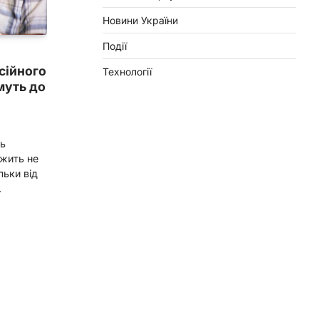
Новини України
Події
сійного
Технології
муть до
ть
ежить не
льки від
.