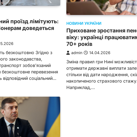
ий проїзд лімітують:
НОВИНИ УКРАЇНИ
іонерам доведеться
Приховане зростання пен
віку: українці працювати
70+ років
05.2026
ить безкоштовно Згідно з
admin
14.04.2026
ого законодавства,
Зміна правил гри Нині можливіс
транспорт зобов’язаний
отримати державні виплати зал
и безкоштовне перевезення
стільки від дати народження, скі
ть відповідний соціальний…
накопиченого страхового стажу
Наприклад,…