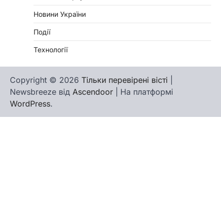
Новини України
Події
Технології
Copyright © 2026
Тільки перевірені вісті
|
Newsbreeze від
Ascendoor
| На платформі
WordPress
.