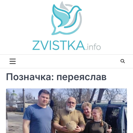
Перейти
до
вмісту
Позначка:
переяслав