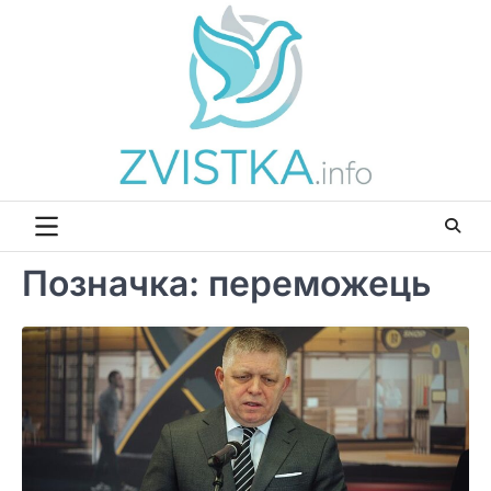
Перейти
до
вмісту
Позначка:
переможець