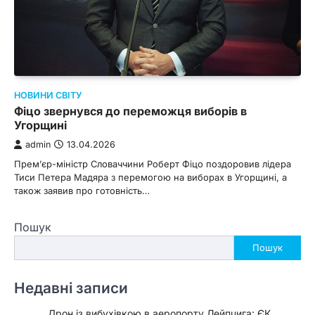
НОВИНИ СВІТУ
Фіцо звернувся до переможця виборів в
Угорщині
admin
13.04.2026
Прем’єр-міністр Словаччини Роберт Фіцо поздоровив лідера
Тиси Петера Мадяра з перемогою на виборах в Угорщині, а
також заявив про готовність…
Пошук
Пошук
Недавні записи
Дрон із вибухівкою в аеропорту Лейпцига: ЄК