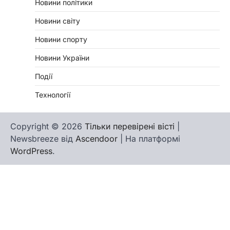
Новини політики
Новини світу
Новини спорту
Новини України
Події
Технології
Copyright © 2026
Тільки перевірені вісті
|
Newsbreeze від
Ascendoor
| На платформі
WordPress
.