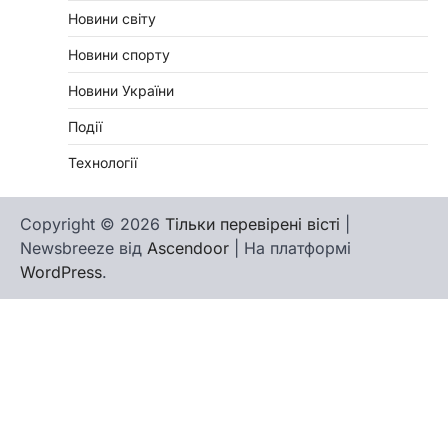
Новини світу
Новини спорту
Новини України
Події
Технології
Copyright © 2026
Тільки перевірені вісті
|
Newsbreeze від
Ascendoor
| На платформі
WordPress
.