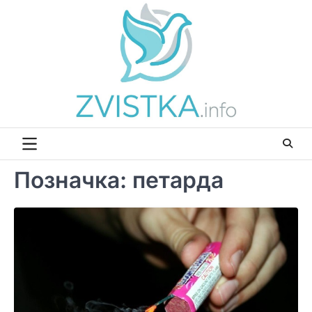
Перейти
до
вмісту
Позначка:
петарда