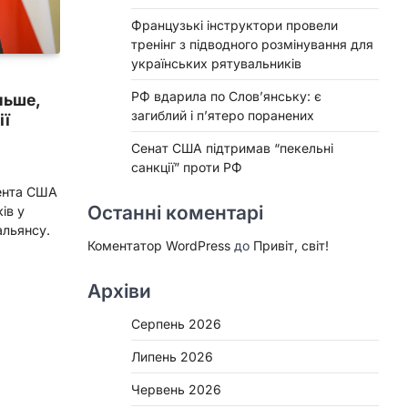
Французькі інструктори провели
тренінг з підводного розмінування для
українських рятувальників
РФ вдарила по Слов’янську: є
льше,
загиблий і п’ятеро поранених
ії
Сенат США підтримав “пекельні
санкції” проти РФ
ента США
Останні коментарі
ів у
альянсу.
Коментатор WordPress
до
Привіт, світ!
Архіви
Серпень 2026
Липень 2026
Червень 2026