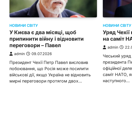
НОВИНИ СВІТУ
НОВИНИ СВІТУ
У Києва є два місяці, щоб
Уряд Чехії
припинити війну і відновити
на саміт Н
переговори – Павел
admin
22.
admin
09.07.2026
Чеський уряд
президента П
Президент Чехії Петр Павел висловив
офіційної деле
побоювання, що Росія може посилити
саміт НАТО, я
військові дії, якщо Україна не відновить
наступного…
мирні переговори протягом двох…