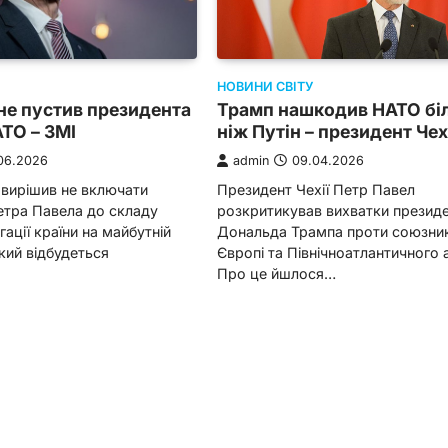
НОВИНИ СВІТУ
 не пустив президента
Трамп нашкодив НАТО бі
АТО – ЗМІ
ніж Путін – президент Чех
06.2026
admin
09.04.2026
 вирішив не включати
Президент Чехії Петр Павел
етра Павела до складу
розкритикував вихватки презид
гації країни на майбутній
Дональда Трампа проти союзник
кий відбудеться
Європі та Північноатлантичного 
Про це йшлося…