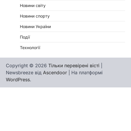
Новини світу
Новини спорту
Новини України
Події
Технології
Copyright © 2026
Тільки перевірені вісті
|
Newsbreeze від
Ascendoor
| На платформі
WordPress
.