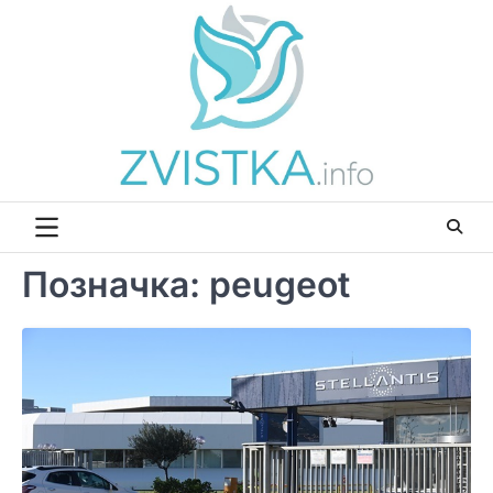
Перейти
до
вмісту
Позначка:
peugeot