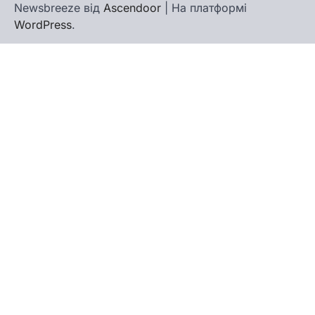
Newsbreeze від
Ascendoor
| На платформі
WordPress
.