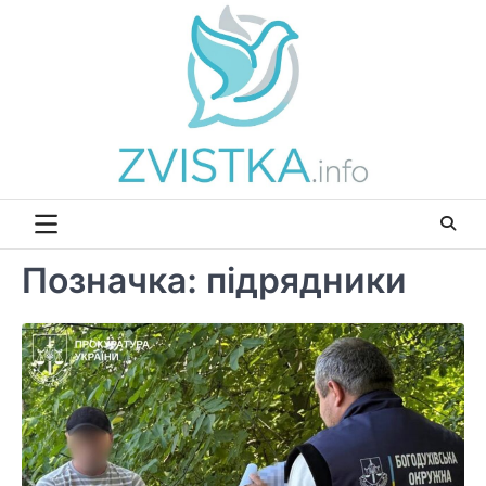
Перейти
до
вмісту
Позначка:
підрядники