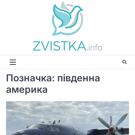
Перейти
до
вмісту
Позначка:
південна
америка