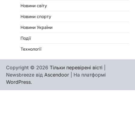
Новини світу
Новини спорту
Новини України
Події
Технології
Copyright © 2026
Тільки перевірені вісті
|
Newsbreeze від
Ascendoor
| На платформі
WordPress
.