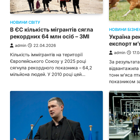
НОВИНИ СВІТУ
В ЄС кількість мігрантів сягла
НОВИНИ БІЗНЕ
рекордних 64 млн осіб – ЗМІ
Україна ре
експорт м’
admin
22.04.2026
admin
17.
Кількість іммігрантів на території
Європейського Союзу у 2025 році
За результата
сягнула рекордного показника – 64,2
відвантажила 
мільйона людей. У 2010 році цей…
тонн м’яса пт
показником з