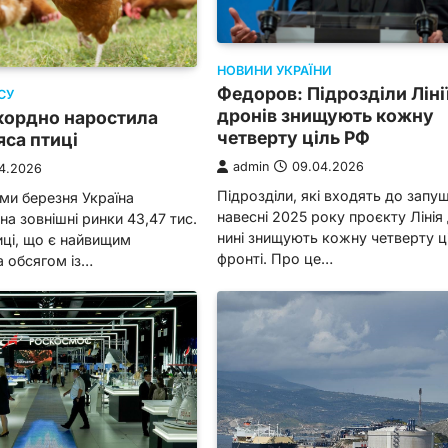
НОВИНИ УКРАЇНИ
Федоров: Підрозділи Ліні
СУ
дронів знищують кожну
кордно наростила
четверту ціль РФ
яса птиці
admin
09.04.2026
04.2026
Підрозділи, які входять до запу
ми березня Україна
навесні 2025 року проєкту Лінія 
на зовнішні ринки 43,47 тис.
нині знищують кожну четверту ц
иці, що є найвищим
фронті. Про це…
а обсягом із…