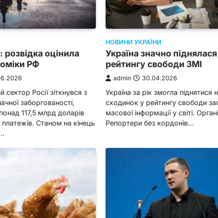
НОВИНИ УКРАЇНИ
: розвідка оцінила
Україна значно піднялася
номіки РФ
рейтингу свободи ЗМІ
06.2026
admin
30.04.2026
 сектор Росії зіткнувся з
Україна за рік змогла піднятися н
чної заборгованості,
сходинок у рейтингу свободи за
онад 117,5 млрд доларів
масової інформації у світі. Орган
платежів. Станом на кінець
Репортери без кордонів…
о…