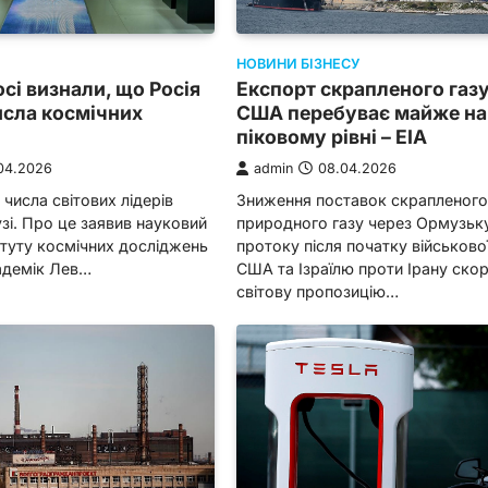
НОВИНИ БІЗНЕСУ
сі визнали, що Росія
Експорт скрапленого газу
исла космічних
США перебуває майже на
піковому рівні – EIA
04.2026
admin
08.04.2026
 числа світових лідерів
Зниження поставок скрапленог
узі. Про це заявив науковий
природного газу через Ормузьк
итуту космічних досліджень
протоку після початку військової
адемік Лев…
США та Ізраїлю проти Ірану ско
світову пропозицію…