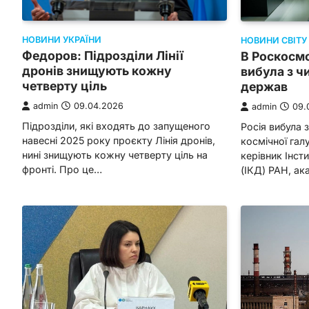
НОВИНИ УКРАЇНИ
НОВИНИ СВІТУ
Федоров: Підрозділи Лінії
В Роскосмо
дронів знищують кожну
вибула з ч
четверту ціль
держав
admin
09.04.2026
admin
09.
Підрозділи, які входять до запущеного
Росія вибула з
навесні 2025 року проєкту Лінія дронів,
космічної гал
нині знищують кожну четверту ціль на
керівник Інст
фронті. Про це…
(ІКД) РАН, ак