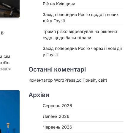
РФ на Київщину
Захід попередив Росію щодо її нових
дій у Грузії
Трамп різко відреагував на рішення
 в
суду щодо бальної зали
Захід попередив Росію через її нові дії
у Грузії
а сім
собів
Останні коментарі
ізація
Коментатор WordPress
до
Привіт, світ!
Архіви
Серпень 2026
Липень 2026
Червень 2026