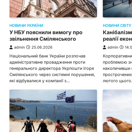
НОВИНИ УКРАЇНИ
НОВИНИ СВІТУ
У НБУ пояснили вимогу про
Канібалізм
звільнення Смілянського
реалії еко
admin
25.06.2026
admin
14.
Національний банк України розпочав
Корпоративний
адміністративне провадження проти
проблемою зна
генерального директора Укрпошти Ігоря
накопичивши п
Смілянського через системні порушення,
прострочених 
які відбувалися у компанії з…
лютого цьог