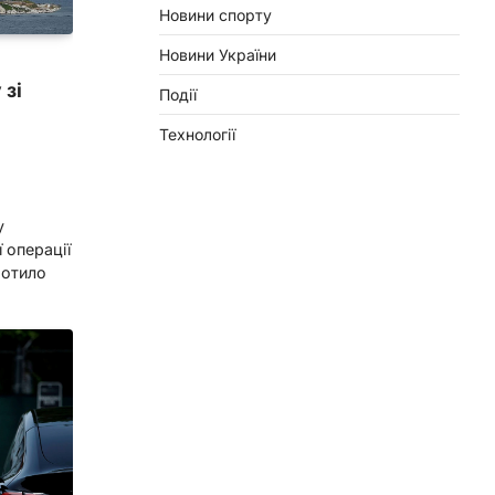
Новини спорту
Новини України
 зі
Події
Технології
о
у
 операції
ротило