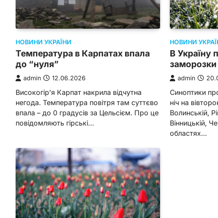
НОВИНИ УКРАЇНИ
НОВИНИ УКРАЇ
Температура в Карпатах впала
В Україну 
до “нуля”
заморозки 
admin
12.06.2026
admin
20.
Високогір’я Карпат накрила відчутна
Синоптики пр
негода. Температура повітря там суттєво
ніч на вівторок
впала – до 0 градусів за Цельсієм. Про це
Волинській, Р
повідомляють гірські…
Вінницькій, Ч
областях…