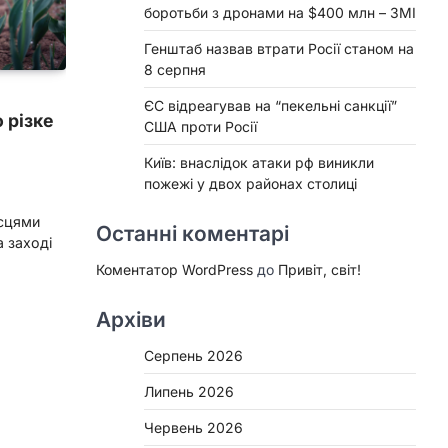
боротьби з дронами на $400 млн – ЗМІ
Генштаб назвав втрати Росії станом на
8 серпня
ЄС відреагував на “пекельні санкції”
 різке
США проти Росії
Київ: внаслідок атаки рф виникли
пожежі у двох районах столиці
ісцями
Останні коментарі
а заході
Коментатор WordPress
до
Привіт, світ!
Архіви
Серпень 2026
Липень 2026
Червень 2026