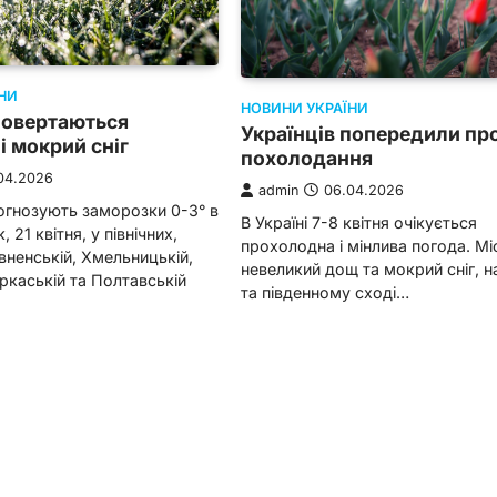
НИ
НОВИНИ УКРАЇНИ
повертаються
Українців попередили про
і мокрий сніг
похолодання
04.2026
admin
06.04.2026
огнозують заморозки 0-3° в
В Україні 7-8 квітня очікується
, 21 квітня, у північних,
прохолодна і мінлива погода. М
івненській, Хмельницькій,
невеликий дощ та мокрий сніг, н
еркаській та Полтавській
та південному сході…