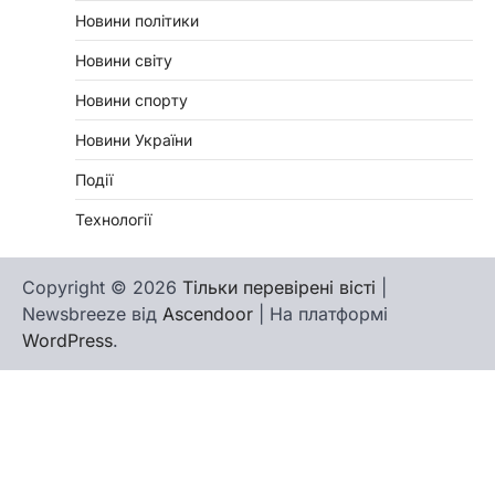
Новини політики
Новини світу
Новини спорту
Новини України
Події
Технології
Copyright © 2026
Тільки перевірені вісті
|
Newsbreeze від
Ascendoor
| На платформі
WordPress
.