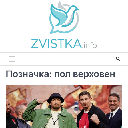
Перейти
до
вмісту
Позначка:
пол верховен