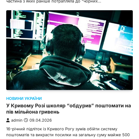
частина з яких раніше потрапляла до “чорних…
НОВИНИ УКРАЇНИ
У Кривому Розі школяр “обдурив” поштомати на
пів мільйона гривень
admin
09.04.2026
16-річний підліток із Кривого Рогу зумів обійти систему
поштоматів та викрасти посилки на загальну суму майже 500