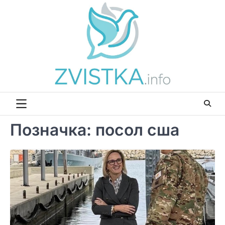
Перейти
до
вмісту
Позначка:
посол сша