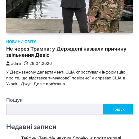
НОВИНИ СВІТУ
Не через Трампа: у Держдепі назвали причину
звільнення Девіс
admin
29.04.2026
У Державному департаменті США спростували інформацію
про те, що відставка тимчасової повіреної у справах США в
Україні Джулі Девіс пов’язана…
Пошук
Пошук
Недавні записи
Тайфун Дельфін накрив Японію, є постраждалі