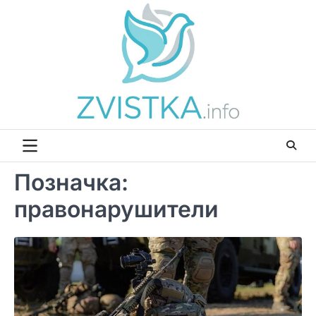
Перейти
до
вмісту
Позначка:
правонарушители