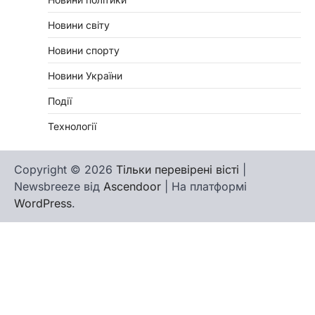
Новини світу
Новини спорту
Новини України
Події
Технології
Copyright © 2026
Тільки перевірені вісті
|
Newsbreeze від
Ascendoor
| На платформі
WordPress
.