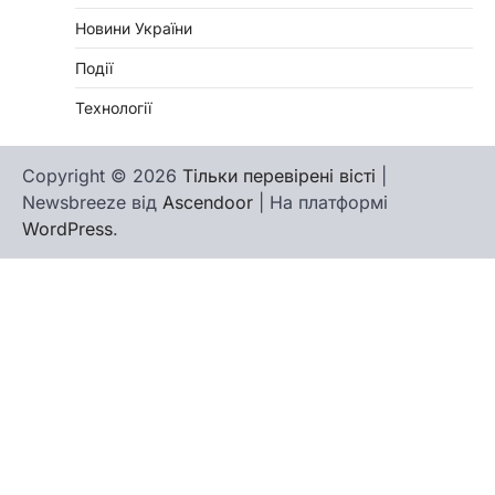
Новини України
Події
Технології
Copyright © 2026
Тільки перевірені вісті
|
Newsbreeze від
Ascendoor
| На платформі
WordPress
.