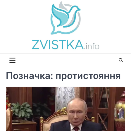
Перейти
до
вмісту
Позначка:
протистояння