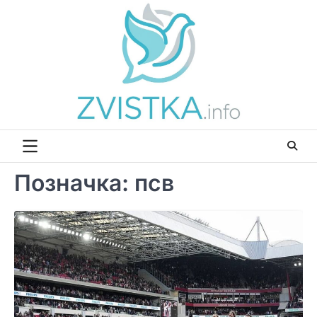
Перейти
до
вмісту
Позначка:
псв