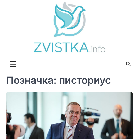
Перейти
до
вмісту
Позначка:
писториус