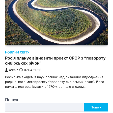
НОВИНИ СВІТУ
Росія планує відновити проєкт СРСР з “повороту
сибірських річок”
admin
07.04.2026
Російська академія наук працює над питанням відродження
радянського мегапроєкту “повороту сибірських річок”. Його
намагалися реалізувати в 1970-х рр., але згодом…
Пошук
Пошук