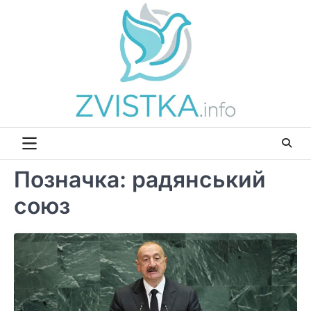
Перейти
до
вмісту
Позначка:
радянський
союз