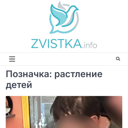
Перейти
до
вмісту
Позначка:
растление
детей