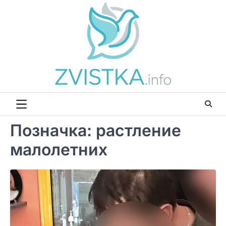
Перейти
до
вмісту
Позначка:
растление
малолетних