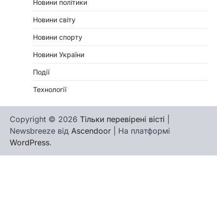
Новини політики
Новини світу
Новини спорту
Новини України
Події
Технології
Copyright © 2026
Тільки перевірені вісті
|
Newsbreeze від
Ascendoor
| На платформі
WordPress
.