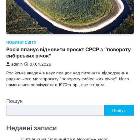
НОВИНИ СВІТУ
Росія планує відновити проєкт СРСР з “повороту
сибірських річок”
admin
07.04.2026
Російська академія наук працює над питанням відродження
радянського мегапроєкту “повороту сибірських річок”. Його
намагалися реалізувати в 1970-х рр., але згодом…
Пошук
Пошук
Недавні записи
Ситуація на Одещині та в Чорному морі: