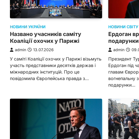
НОВИНИ СВІТУ
НОВИНИ УКРАЇНИ
Ердоган вр
Названо учасників саміту
подарунки 
Коаліції охочих у Парижі
admin
09.
admin
13.07.2026
Президент Ту
У саміті Коаліції охочих у Парижі візьмуть
Ердоган під ч
участь представники десятків держав і
главам Єврора
міжнародних інституцій. Про це
вогнепальну з
повідомила Європейська правда з…
подарунки…