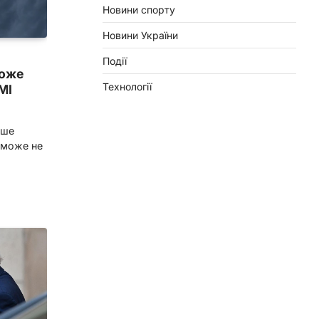
Новини спорту
Новини України
Події
може
Технології
МІ
іше
, може не