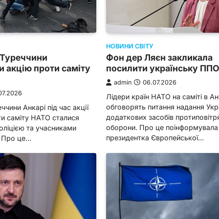
НОВИНИ СВІТУ
 Туреччини
Фон дер Ляєн закликала
 акцію проти саміту
посилити українську ПП
admin
06.07.2026
07.2026
Лідери країн НАТО на саміті в Ан
обговорять питання надання Укра
ччини Анкарі під час акції
додаткових засобів протиповітр
ти саміту НАТО сталися
оборони. Про це поінформувала
оліцією та учасниками
президентка Європейської…
. Про це…