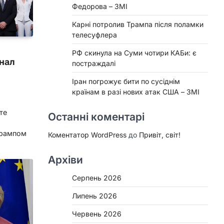
Федорова – ЗМІ
Карні потролив Трампа після поламки
телесуфлера
РФ скинула на Суми чотири КАБи: є
гнал
постраждалі
Іран погрожує бити по сусіднім
країнам в разі нових атак США – ЗМІ
те
Останні коментарі
Трампом
Коментатор WordPress
до
Привіт, світ!
Архіви
Серпень 2026
Липень 2026
Червень 2026