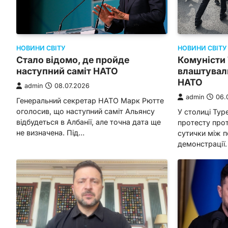
НОВИНИ СВІТУ
НОВИНИ СВІТУ
Стало відомо, де пройде
Комуністи
наступний саміт НАТО
влаштували
НАТО
admin
08.07.2026
admin
06.
Генеральний секретар НАТО Марк Рютте
оголосив, що наступний саміт Альянсу
У столиці Туре
відбудеться в Албанії, але точна дата ще
протесту про
не визначена. Під…
сутички між п
демонстрації