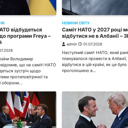
НИ
НОВИНИ СВІТУ
НАТО відбудеться
Саміт НАТО у 2027 році 
до програми Freya –
відбутися не в Албанії – З
й
admin
01.07.2026
07.2026
Наступний саміт НАТО, який ран
планувалося провести в Албанії
раїни Володимир
відбутися в цій країні, як це було
відомив, що на саміті НАТО
проголошено в…
удеться зустріч щодо
еми протиповітряної та
ї оборони…