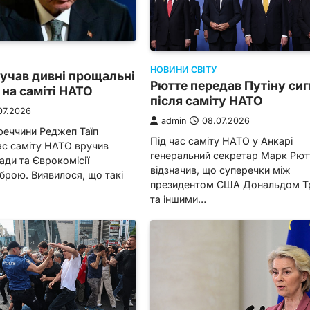
НОВИНИ СВІТУ
учав дивні прощальні
Рютте передав Путіну си
на саміті НАТО
після саміту НАТО
07.2026
admin
08.07.2026
реччини Реджеп Таїп
Під час саміту НАТО у Анкарі
ас саміту НАТО вручив
генеральний секретар Марк Рют
ди та Єврокомісії
відзначив, що суперечки між
брою. Виявилося, що такі
президентом США Дональдом 
та іншими…