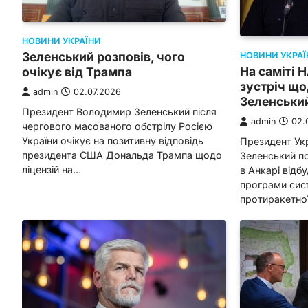
НОВИНИ УКРАЇНИ
Зеленський розповів, чого
НОВИНИ УКРАЇ
На саміті 
очікує від Трампа
зустріч що
admin
02.07.2026
Зеленськи
Президент Володимир Зеленський після
admin
02.
чергового масованого обстрілу Росією
України очікує на позитивну відповідь
Президент Ук
президента США Дональда Трампа щодо
Зеленський по
ліцензій на…
в Анкарі відб
програми сист
протиракетно