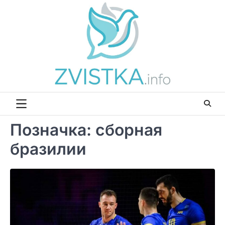
Перейти
до
вмісту
Позначка:
сборная
бразилии