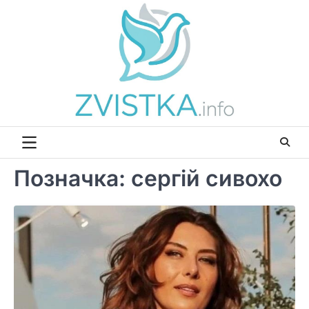
Перейти
до
вмісту
Позначка:
сергій сивохо