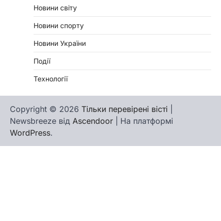
Новини світу
Новини спорту
Новини України
Події
Технології
Copyright © 2026
Тільки перевірені вісті
|
Newsbreeze від
Ascendoor
| На платформі
WordPress
.