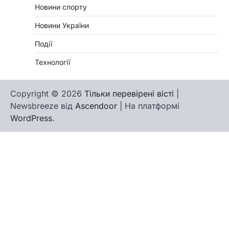
Новини спорту
Новини України
Події
Технології
Copyright © 2026
Тільки перевірені вісті
|
Newsbreeze від
Ascendoor
| На платформі
WordPress
.