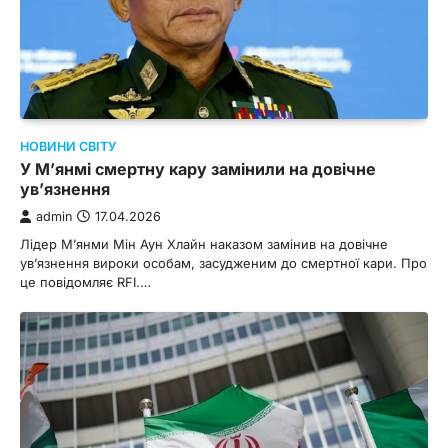
НОВИНИ СВІТУ
У М’янмі смертну кару замінили на довічне
ув’язнення
admin
17.04.2026
Лідер М’янми Мін Аун Хлайн наказом замінив на довічне
ув’язнення вироки особам, засудженим до смертної кари. Про
це повідомляє RFI.…