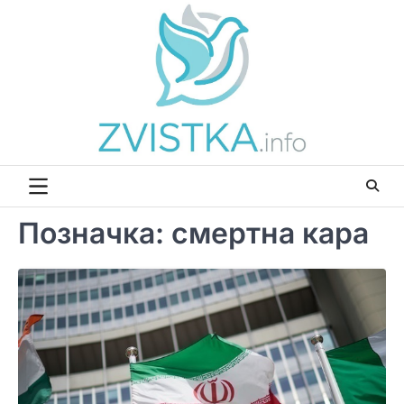
Перейти
до
вмісту
Позначка:
смертна кара