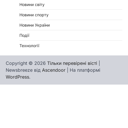
Новини світу
Новини спорту
Новини України
Події
Технології
Copyright © 2026
Тільки перевірені вісті
|
Newsbreeze від
Ascendoor
| На платформі
WordPress
.