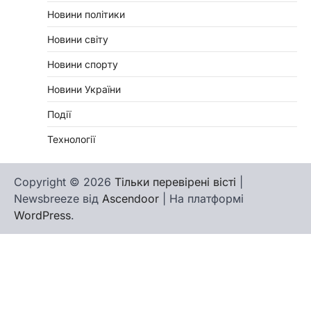
Новини політики
Новини світу
Новини спорту
Новини України
Події
Технології
Copyright © 2026
Тільки перевірені вісті
|
Newsbreeze від
Ascendoor
| На платформі
WordPress
.