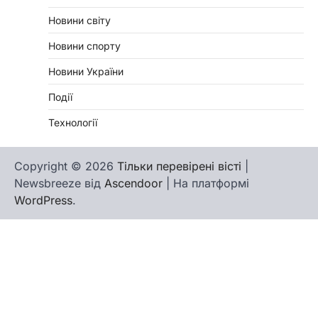
Новини світу
Новини спорту
Новини України
Події
Технології
Copyright © 2026
Тільки перевірені вісті
|
Newsbreeze від
Ascendoor
| На платформі
WordPress
.